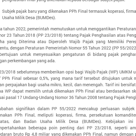
Subjek pajak baru yang dikenakan PPh Final termasuk koperasi, firm
Usaha Milik Desa (BUMDes).
a tahun 2022, pemerintah memutuskan untuk menggantikan Peraturan
or 23 Tahun 2018 (PP 23/2018) tentang Pajak Penghasilan atas Peng
ha yang Diterima atau Diperoleh Wajib Pajak yang Memiliki Pere
tentu, dengan Peraturan Pemerintah Nomor 55 Tahun 2022 (PP 55/2022
 bertujuan untuk menyesuaikan pengaturan di bidang pajak penghas
gan perkembangan yang ada.
23/2018 sebelumnya memberikan opsi bagi Wajib Pajak (WP) UMKM un
if PPh Final sebesar 0,5%, yang mana tarif tersebut ditujukan untuk
an perpajakan bagi usaha mikro, kecil, dan menengah. Tarif ini bersifat
a WP dapat memilih untuk dikenakan PPh Final atau berdasarkan s
uai pasal 17 Undang-Undang Nomor 36 Tahun 2008 tentang Pajak Peng
ubahan signifikan dalam PP 55/2022 mencakup perluasan subjek
enakan PPh Final, meliputi koperasi, firma, persekutuan komandite
batas, dan Badan Usaha Milik Desa (BUMDes). Kebijakan ini 
pertahankan beberapa poin penting dari PP 23/2018, seperti a
edaran bruto Rp 4,8 miliar yang dikenakan PPh Final, namun dengan