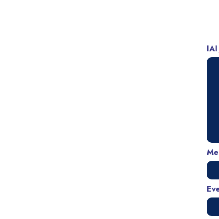
IAI
Med
Ev