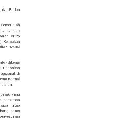
a, dan Badan
 Pemerintah
hasilan dari
daran Bruto
). Kebijakan
ilan sesuai
tuk dikenai
 meringankan
 opsional, di
kema normal
hasilan.
 pajak yang
r, perseroan
juga tetap
mbang batas
 penyesuaian