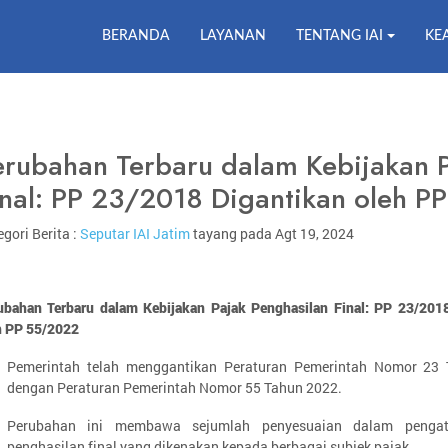
BERANDA
LAYANAN
TENTANG IAI
KE
erubahan Terbaru dalam Kebijakan P
inal: PP 23/2018 Digantikan oleh 
gori Berita :
Seputar IAI Jatim
tayang pada Agt 19, 2024
ubahan Terbaru dalam Kebijakan Pajak Penghasilan Final: PP 23/201
h PP 55/2022
Pemerintah telah menggantikan Peraturan Pemerintah Nomor 23
dengan Peraturan Pemerintah Nomor 55 Tahun 2022.
Perubahan ini membawa sejumlah penyesuaian dalam pengat
penghasilan final yang dikenakan kepada berbagai subjek pajak.