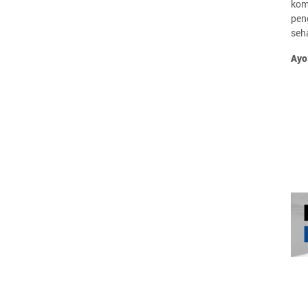
kom
pen
seha
Ayo