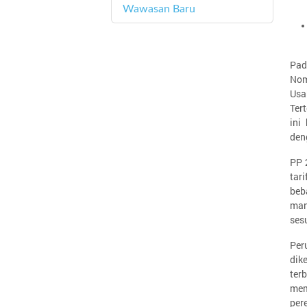
Wawasan Baru
4
Pad
Nom
Usa
Ter
ini
den
PP 
tar
beb
man
ses
Per
dik
ter
mem
per