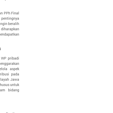
an PPh Final
pentingnya
ngin beralih
 diharapkan
 mendapatkan
i
 WP pribadi
lenggarakan
lola aspek
ribusi pada
Wilayah Jawa
khusus untuk
lam bidang