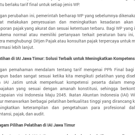
u berlaku tarif final untuk setiap jenis WP.
gan perubahan ini, pemerintah berharap WP yang sebelumnya dikenak
at melakukan penyesuaian dan meningkatkan kesadaran akan 
aporan pajak yang akurat dan sesuai ketentuan terbaru. Bagi WP yang i
skema normal atau memiliki pertanyaan terkait peraturan baru ini,
era menghubungi Ditjen Pajak atau konsultan pajak terpercaya untuk
rmasi lebih lanjut.
atihan di IAI Jawa Timur: Solusi Terbaik untuk Meningkatkan Kompetens
gan pemahaman mendalam tentang tarif mengenai PPh Final bagi
pun badan sangat sesuai ketika kita mengikuti pelatihan yang dise
h IAI Jatim untuk memperkuat kompetensi peserta dalam menge
pajakan yang sesuai dengan amanah konstitusi, sehingga berkont
capaian visi Indonesia Maju 2045. Ikatan Akuntan Indonesia (IAI) 
ur menawarkan berbagai pelatihan berkualitas tinggi yang dirancang 
ingkatkan keterampilan dan pengetahuan para profesional da
tansi, pajak, dan audit.
agam Pilihan Pelatihan di IAI Jawa Timur