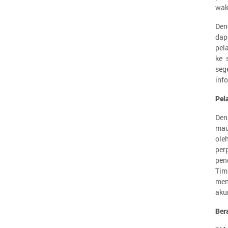
wakt
Den
dap
pel
ke 
seg
info
Pel
Den
mau
ole
per
pen
Tim
men
akun
Ber