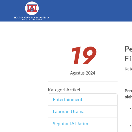
19
P
F
Kate
Agustus 2024
Kategori Artikel
Per
ole
Entertainment
11
Laporan Utama
171
Seputar IAI Jatim
358