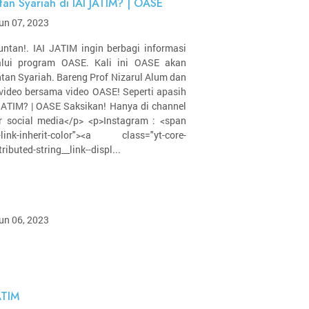
tan Syariah di IAI JATIM? | OASE
un 07, 2023
tan!. IAI JATIM ingin berbagi informasi
alui program OASE. Kali ini OASE akan
tan Syariah. Bareng Prof Nizarul Alum dan
video bersama video OASE! Seperti apasih
JATIM? | OASE Saksikan! Hanya di channel
r social media</p> <p>Instagram : <span
ng--link-inherit-color"><a class="yt-core-
tributed-string__link--displ...
un 06, 2023
ATIM