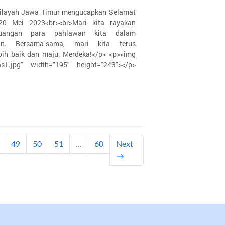
Wilayah Jawa Timur mengucapkan Selamat
20 Mei 2023<br><br>Mari kita rayakan
uangan para pahlawan kita dalam
an. Bersama-sama, mari kita terus
ih baik dan maju. Merdeka!</p> <p><img
as1.jpg" width="195" height="243"></p>
t)
49
50
51
...
60
Next
→