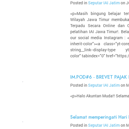
Posted in
Seputar IAI Jatim
on J
<p>Masih bingung belajar te
Wilayah Jawa Timur membuka
Terpadu Secara Online dan O
pelatihan IAI Jawa Timur!. Bela
our social media Instagram : <s
inherit-color"><a class="yt-core
string__link--display-type yt-co
color" tabindex="0" href="https
IM.POD#6 - BREVET PAJAK 
Posted in
Seputar IAI Jatim
on M
<p>Halo Akuntan Muda!! Selama
Selamat memperingati Hari
Posted in
Seputar IAI Jatim
on M