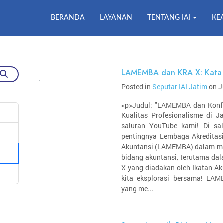
BERANDA
LAYANAN
TENTANG IAI
KE
LAMEMBA dan KRA X: Kata 
Posted in
Seputar IAI Jatim
on J
<p>Judul: "LAMEMBA dan Konf
Kualitas Profesionalisme di J
saluran YouTube kami! Di sa
pentingnya Lembaga Akreditas
Akuntansi (LAMEMBA) dalam me
bidang akuntansi, terutama dal
X yang diadakan oleh Ikatan Ak
kita eksplorasi bersama! LA
yang me...