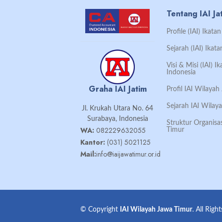
Tentang IAI Ja
Profile (IAI) Ikat
Sejarah (IAI) Ikat
Visi & Misi (IAI) 
Indonesia
Graha IAI Jatim
Profil IAI Wilaya
Sejarah IAI Wilay
Jl. Krukah Utara No. 64
Surabaya, Indonesia
Struktur Organisa
WA:
082229632055
Timur
Kantor:
(031) 5021125
Mail:
info@iaijawatimur.or.id
© Copyright
IAI Wilayah Jawa Timur
. All Righ