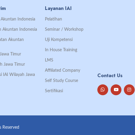
tim
Layanan IAI
an Akuntan Indonesia
Pelatihan
an Akuntan Indonesia
Seminar / Workshop
Ikatan Akuntan
Uji Kompetensi
In House Training
h Jawa Timur
LMS
ah Jawa Timur
Affiliated Company
Contact Us
si IAI Wilayah Jawa
Self Study Course
Sertifikasi
ts Reserved