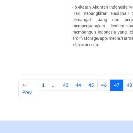
<p>Ikatan Akuntan Indonesia 
Hari Kebangkitan Nasional! 
semangat juang dan perj
memperjuangkan kemerdeka
membangun Indonesia yang leb
src="/storage/app/media/Harn
</p></br></p>
(curren
←
1
...
43
44
45
46
47
48
Prev