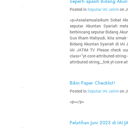
Seperti apasih Bidang Akun
Posted in
Seputar IAI Jatim
on J
<p>Assalamualaikum Sobat Akun
seputar Akuntan Syariah mel
berbincang seputar Bidang Akun
Gus Ilham Wahyudi, kita simak 
Bidang Akuntan Syariah di IAI 
IAI JATIM TV Please check ou
class="yt-core-attributed-stri
attributed-string__link yt-core-at
Bikin Paper Checklist!
Posted in
Seputar IAI Jatim
on J
<p></p>
Pelatihan Juni 2023 di IAI J