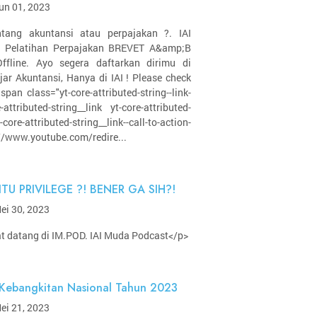
un 01, 2023
ntang akuntansi atau perpajakan ?. IAI
 Pelatihan Perpajakan BREVET A&amp;B
ffline. Ayo segera daftarkan dirimu di
jar Akuntansi, Hanya di IAI ! Please check
pan class="yt-core-attributed-string--link-
-attributed-string__link yt-core-attributed-
re-attributed-string__link--call-to-action-
://www.youtube.com/redire...
ITU PRIVILEGE ?! BENER GA SIH?!
ei 30, 2023
t datang di IM.POD. IAI Muda Podcast</p>
 Kebangkitan Nasional Tahun 2023
ei 21, 2023