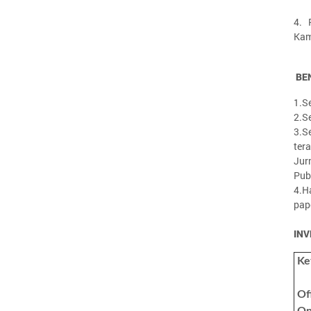
4. 
Kam
BE
1.Se
2.S
3.S
ter
Jur
Pub
4.H
pape
INV
Ke
Off