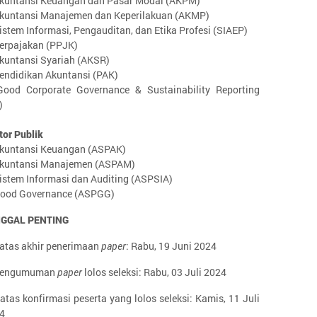
Akuntansi Keuangan dan Pasar Modal (AKPM)
Akuntansi Manajemen dan Keperilakuan (AKMP)
Sistem Informasi, Pengauditan, dan Etika Profesi (SIAEP)
Perpajakan (PPJK)
Akuntansi Syariah (AKSR)
Pendidikan Akuntansi (PAK)
Good Corporate Governance & Sustainability Reporting
)
tor Publik
Akuntansi Keuangan (ASPAK)
Akuntansi Manajemen (ASPAM)
Sistem Informasi dan Auditing (ASPSIA)
Good Governance (ASPGG)
GGAL PENTING
Batas akhir penerimaan
paper
: Rabu, 19 Juni 2024
Pengumuman
paper
lolos seleksi: Rabu, 03 Juli 2024
Batas konfirmasi peserta yang lolos seleksi: Kamis, 11 Juli
4