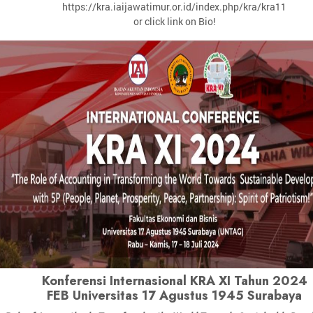
https://kra.iaijawatimur.or.id/index.php/kra/kra11
or click link on Bio!
Konferensi Internasional KRA XI Tahun 2024
FEB Universitas 17 Agustus 1945 Surabaya