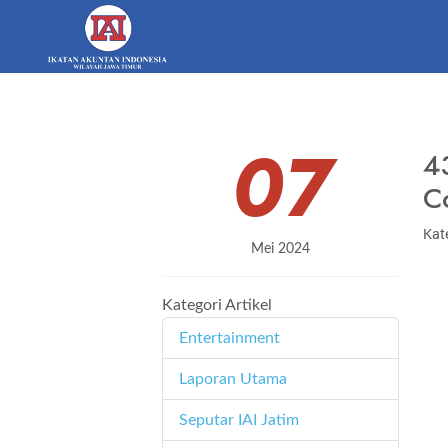
07
4
C
Kate
Mei 2024
Kategori Artikel
Entertainment
11
Laporan Utama
171
Seputar IAI Jatim
358