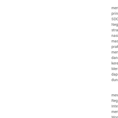
men
pri
SDG
Neg
str
nas
mas
pra
men
dan
ke
Mer
dap
dun
mew
Reg
Int
men
Wor