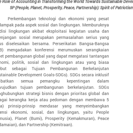
e Role of Accounting in Transforming the World Towards Sustainable Deve
5P (People, Planet, Prosperity, Peace, Partnership): Spirit of Patriotism
Perkembangan teknologi dan ekonomi yang pesat
dampak pada aspek sosial dan lingkungan. Memburuknya
disi lingkungan akibat eksploitasi kegiatan usaha dan
enjangan sosial merupakan permasalahan serius yang
us diselesaikan bersama. Perserikatan Bangsa-Bangsa
B) mengadakan konferensi merumuskan serangkaian
get pembangunan global yang dapat mengatasi tantangan
nomi, politik, sosial dan lingkungan atau yang biasa
ebut sebagai Tujuan Pembangunan Berkelanjutan
stainable Development Goals-SDGs). SDGs secara inklusif
libatkan semua pemangku kepentingan dalam
ujudkan tujuan pembangunan berkelanjutan. SDGs
ghubungkan strategi bisnis dengan prioritas global dan
agai kerangka kerja atau pedoman dengan membawa 5
ma) prinsip-prinsip mendasar yang menyeimbangkan
ensi ekonomi, sosial, dan lingkungan, yaitu People
nusia), Planet (Bumi), Prosperity (Kemakmuran), Peace
damaian), dan Partnership (Kemitraan).