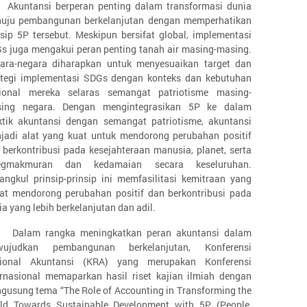
Akuntansi berperan penting dalam transformasi dunia
uju pembangunan berkelanjutan dengan memperhatikan
nsip 5P tersebut. Meskipun bersifat global, implementasi
s juga mengakui peran penting tanah air masing-masing.
ara-negara diharapkan untuk menyesuaikan target dan
ategi implementasi SDGs dengan konteks dan kebutuhan
ional mereka selaras semangat patriotisme masing-
ing negara. Dengan mengintegrasikan 5P ke dalam
ktik akuntansi dengan semangat patriotisme, akuntansi
jadi alat yang kuat untuk mendorong perubahan positif
 berkontribusi pada kesejahteraan manusia, planet, serta
regmakmuran dan kedamaian secara keseluruhan.
angkul prinsip-prinsip ini memfasilitasi kemitraan yang
at mendorong perubahan positif dan berkontribusi pada
ia yang lebih berkelanjutan dan adil.
Dalam rangka meningkatkan peran akuntansi dalam
ujudkan pembangunan berkelanjutan, Konferensi
ional Akuntansi (KRA) yang merupakan Konferensi
ernasional memaparkan hasil riset kajian ilmiah dengan
gusung tema “The Role of Accounting in Transforming the
ld Towards Sustainable Development with 5P (People,