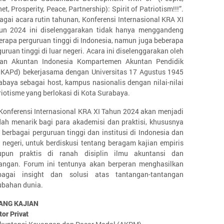
et, Prosperity, Peace, Partnership): Spirit of Patriotism!!!”.
agai acara rutin tahunan, Konferensi Internasional KRA XI
un 2024 ini diselenggarakan tidak hanya menggandeng
erapa perguruan tinggi di Indonesia, namun juga beberapa
uruan tinggi di luar negeri. Acara ini diselenggarakan oleh
tan Akuntan Indonesia Kompartemen Akuntan Pendidik
I KAPd) bekerjasama dengan Universitas 17 Agustus 1945
abaya sebagai host, kampus nasionalis dengan nilai-nilai
riotisme yang berlokasi di Kota Surabaya.
Konferensi Internasional KRA XI Tahun 2024 akan menjadi
ah menarik bagi para akademisi dan praktisi, khususnya
i berbagai perguruan tinggi dan institusi di Indonesia dan
r negeri, untuk berdiskusi tentang beragam kajian empiris
pun praktis di ranah disiplin ilmu akuntansi dan
angan. Forum ini tentunya akan berperan menghasilkan
bagai insight dan solusi atas tantangan-tantangan
ubahan dunia.
ANG KAJIAN
tor Privat