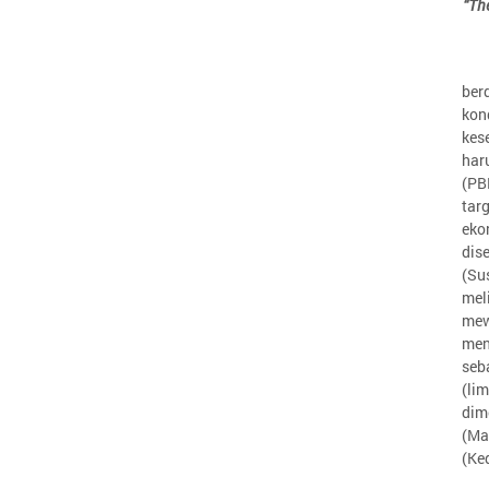
“Th
ber
kon
kes
har
(PB
tar
eko
dis
(Su
me
mew
men
seb
(li
dim
(Ma
(Ke