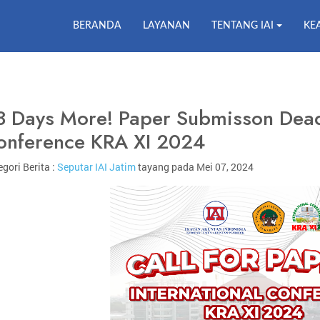
BERANDA
LAYANAN
TENTANG IAI
KE
3 Days More! Paper Submisson Deadli
onference KRA XI 2024
gori Berita :
Seputar IAI Jatim
tayang pada Mei 07, 2024