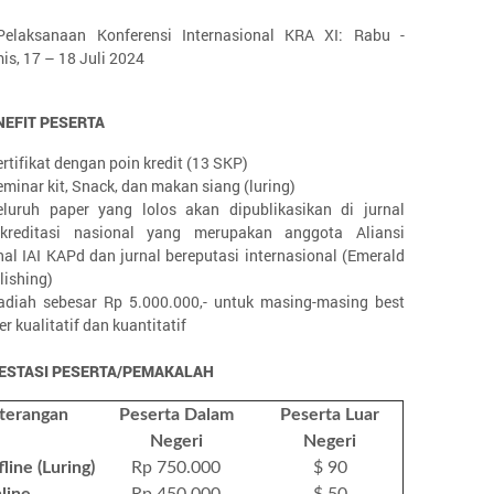
Pelaksanaan Konferensi Internasional KRA XI: Rabu -
is, 17 – 18 Juli 2024
NEFIT PESERTA
rtifikat dengan poin kredit (13 SKP)
eminar kit, Snack, dan makan siang (luring)
eluruh paper yang lolos akan dipublikasikan di jurnal
akreditasi nasional yang merupakan anggota Aliansi
nal IAI KAPd dan jurnal bereputasi internasional (Emerald
lishing)
adiah sebesar Rp 5.000.000,- untuk masing-masing best
r kualitatif dan kuantitatif
ESTASI PESERTA/PEMAKALAH
terangan
Peserta Dalam
Peserta Luar
Negeri
Negeri
line (Luring)
Rp 750.000
$ 90