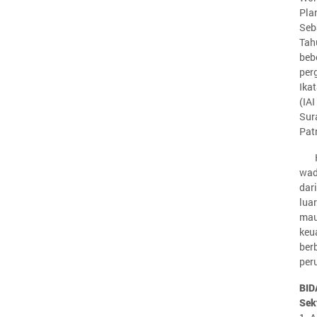
Plan
Seb
Tah
beb
perg
Ika
(IA
Sur
Pat
wad
dar
lua
mau
keu
ber
per
BID
Sek