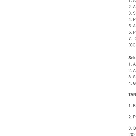
1. 
2. 
3. 
4. 
5. 
6. 
7. 
(CG
Sek
1. 
2. 
3. 
4. 
TAN
1. 
2. 
3. 
202