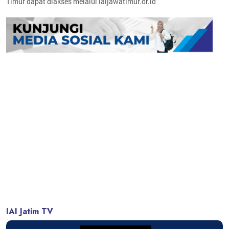
Timur dapat diakses melalui iaijawatimur.or.id
IAI Jatim TV